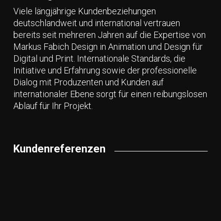
Bei großen Datenmengen wird ein Aufpreis im
der Druckvorbereitung in der Designleistung
Viele längjährige Kundenbeziehungen
Angebot gelistet. In der Regel werden alle 3
beinhaltet.
deutschlandweit und international vertrauen
neuskalierten Bilder ohne Retusche zu ¼ des
Bei großen Datenmengen wird ein Aufpreis im
bereits seit mehreren Jahren auf die Expertise von
aktuellen Stundensatzes berechnet.
Angebot gelistet. In der Regel werden alle 3
Markus Fabich Design in Animation und Design für
neuskalierten Bilder ohne Retusche zu ¼ des
Digital und Print. Internationale Standards, die
aktuellen Stundensatzes berechnet.
Initiative und Erfahrung sowie der professionelle
Dialog mit Produzenten und Kunden auf
internationaler Ebene sorgt für einen reibungslosen
Ablauf für Ihr Projekt.
Kundenreferenzen